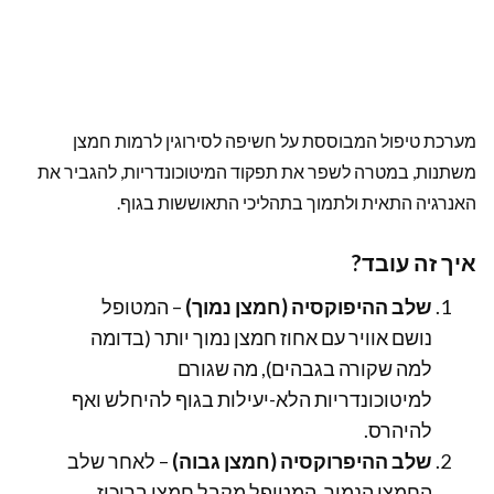
מערכת טיפול המבוססת על חשיפה לסירוגין לרמות חמצן
משתנות, במטרה לשפר את תפקוד המיטוכונדריות, להגביר את
האנרגיה התאית ולתמוך בתהליכי התאוששות בגוף.
איך זה עובד?
שלב ההיפוקסיה (חמצן נמוך)
– המטופל
נושם אוויר עם אחוז חמצן נמוך יותר (בדומה
למה שקורה בגבהים), מה שגורם
למיטוכונדריות הלא-יעילות בגוף להיחלש ואף
להיהרס.
שלב ההיפרוקסיה (חמצן גבוה)
– לאחר שלב
החמצן הנמוך, המטופל מקבל חמצן בריכוז