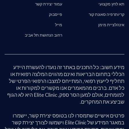
תא לחץ מקצועי
עמוד יצירת קשר
קריותרפיה סאונת קור
פייסבוק
אינהלציית מימן
מייל
רחוב הנחושת תל אביב
מידע חשוב: כל התכנים באתר זה נועדו להעשרת היידע
הכללי בתחום הבריאות ואינם מהווים המלצה רפואית או
תחליף לייעוץ רפואי, המתייחס למצבו הרפואי הפרטי של
כל אדם. ברבים מהמאמרים אנו מקשרים למקורות או
למומחים, אולם למען הסר ספק, Elite Clinic היא לא הגוף
שביצע את המחקרים.
פרטים אישיים שתמסרו לנו בטופס יצירת קשר, יישמרו
במאגר המידע של
Elite Clinic
וישמשו לצורך יצירת קשר